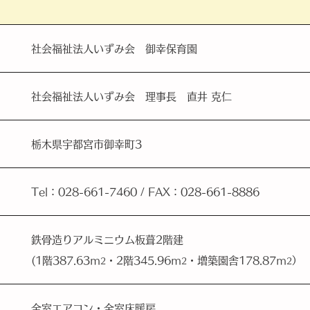
社会福祉法人いずみ会 御幸保育園
社会福祉法人いずみ会 理事長 直井 克仁
栃木県宇都宮市御幸町3
Tel：028-661-7460 / FAX：028-661-8886
鉄骨造りアルミニウム板葺2階建
(1階387.63ｍ
・2階345.96ｍ
・増築園舎178.87ｍ
）
2
2
2
全室エアコン・全室床暖房