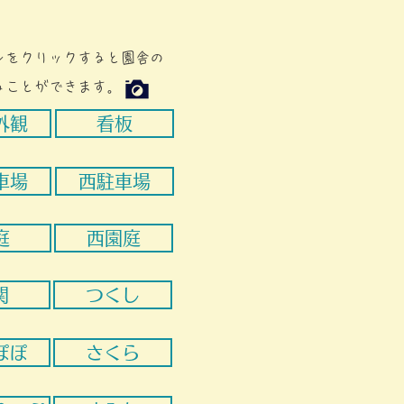
タンをクリックすると園舎の
ることができます。
外観
看板
車場
西駐車場
庭
西園庭
関
つくし
ぽぽ
さくら