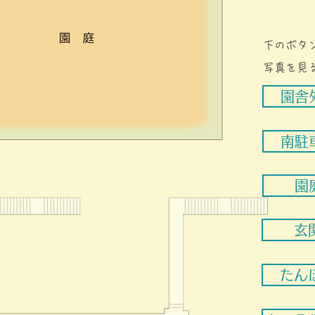
下の​ボ
写真を見
園舎
南駐
園
玄
たん