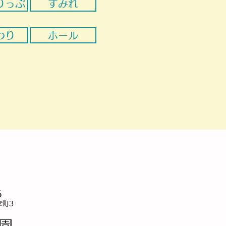
りっぷ
すみれ
わり
ホール
6
幸町3
園